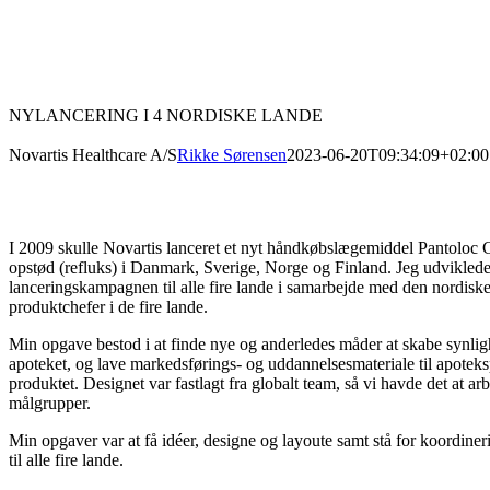
NYLANCERING I 4 NORDISKE LANDE
Novartis Healthcare A/S
Rikke Sørensen
2023-06-20T09:34:09+02:00
I 2009 skulle Novartis lanceret et nyt håndkøbslægemiddel Pantoloc 
opstød (refluks) i Danmark, Sverige, Norge og Finland. Jeg udviklede 
lanceringskampagnen til alle fire lande i samarbejde med den nordisk
produktchefer i de fire lande.
Min opgave bestod i at finde nye og anderledes måder at skabe synlig
apoteket, og lave markedsførings- og uddannelsesmateriale til apoteks
produktet. Designet var fastlagt fra globalt team, så vi havde det at arb
målgrupper.
Min opgaver var at få idéer, designe og layoute samt stå for koordine
til alle fire lande.