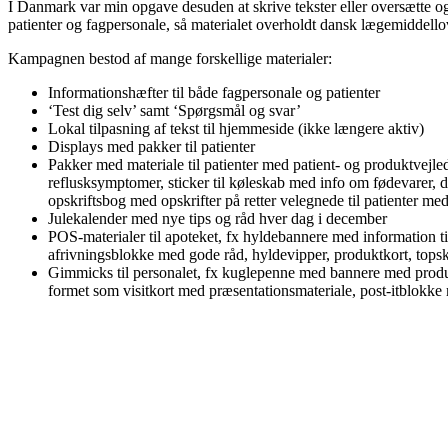
I Danmark var min opgave desuden at skrive tekster eller oversætte og t
patienter og fagpersonale, så materialet overholdt dansk lægemiddell
Kampagnen bestod af mange forskellige materialer:
Informationshæfter til både fagpersonale og patienter
‘Test dig selv’ samt ‘Spørgsmål og svar’
Lokal tilpasning af tekst til hjemmeside (ikke længere aktiv)
Displays med pakker til patienter
Pakker med materiale til patienter med patient- og produktvejled
reflusksymptomer, sticker til køleskab med info om fødevarer, 
opskriftsbog med opskrifter på retter velegnede til patienter me
Julekalender med nye tips og råd hver dag i december
POS-materialer til apoteket, fx hyldebannere med information ti
afrivningsblokke med gode råd, hyldevipper, produktkort, topskil
Gimmicks til personalet, fx kuglepenne med bannere med produ
formet som visitkort med præsentationsmateriale, post-itblokke 