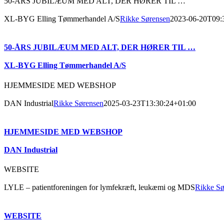
50-ÅRS JUBILÆUM MED ALT, DER HØRER TIL …
XL-BYG Elling Tømmerhandel A/S
Rikke Sørensen
2023-06-20T09:
50-ÅRS JUBILÆUM MED ALT, DER HØRER TIL …
XL-BYG Elling Tømmerhandel A/S
HJEMMESIDE MED WEBSHOP
DAN Industrial
Rikke Sørensen
2025-03-23T13:30:24+01:00
HJEMMESIDE MED WEBSHOP
DAN Industrial
WEBSITE
LYLE – patientforeningen for lymfekræft, leukæmi og MDS
Rikke Sø
WEBSITE