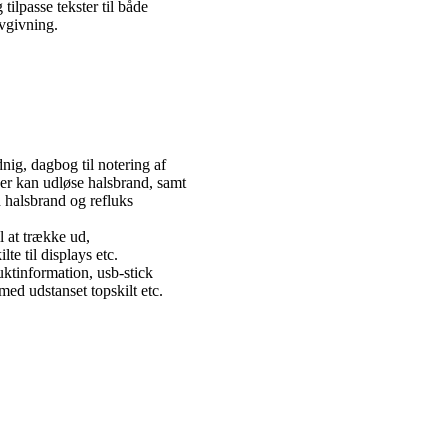
ilpasse tekster til både
ovgivning.
nig, dagbog til notering af
der kan udløse halsbrand, samt
d halsbrand og refluks
l at trække ud,
te til displays etc.
ktinformation, usb-stick
med udstanset topskilt etc.