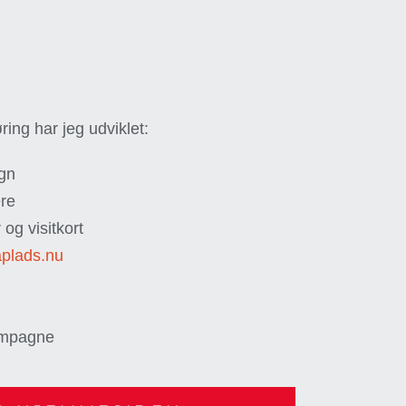
ring har jeg udviklet:
ign
ere
og visitkort
aplads.nu
ampagne