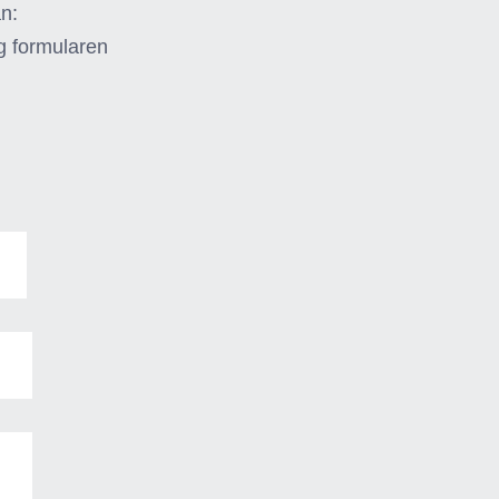
an:
g formularen