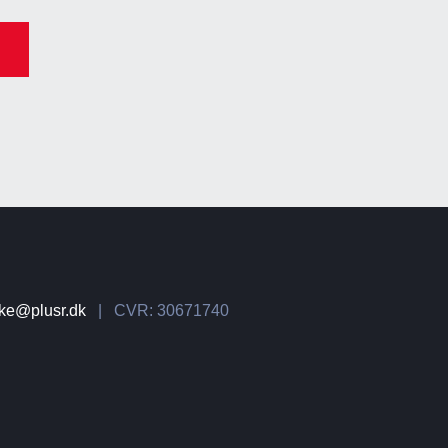
kke@plusr.dk
| CVR: 30671740