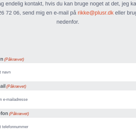
g endelig kontakt, hvis du kan bruge noget at det, jeg k
26 72 06, send mig en e-mail på
rikke@plusr.dk
eller bru
nedenfor.
vn
(Påkrævet)
ail
(Påkrævet)
n
efon
(Påkrævet)