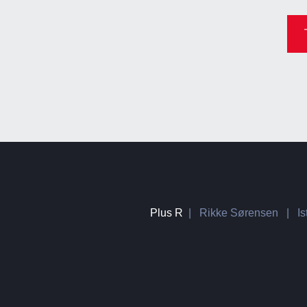
Plus R
| Rikke Sørensen | Iste