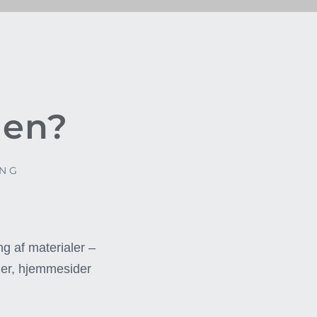
men?
ING
ng af materialer –
øger, hjemmesider