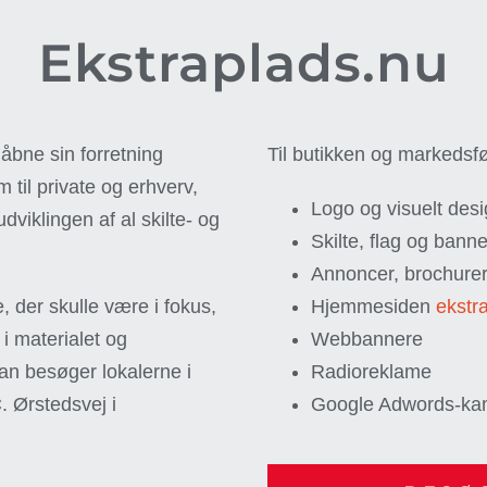
Ekstraplads.nu
åbne sin forretning
Til butikken og markedsfø
til private og erhverv,
Logo og visuelt des
udviklingen af al skilte- og
Skilte, flag og bann
Annoncer, brochurer 
, der skulle være i fokus,
Hjemmesiden
ekstr
 i materialet og
Webbannere
man besøger lokalerne i
Radioreklame
 Ørstedsvej i
Google Adwords-k